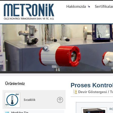
Hakkımızda
Sertifikala
Ürünlerimiz
Proses Kontro
Devir Göstergesi / To
Sıcaklık
RC
Modüler Tip