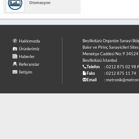
Otomasyon
Beylikdüzü Organize Sanayi Böl
Hakkımızda
Bakır ve Pirinç Sanayicileri Sites
Ürünlerimiz
Menekşe Caddesi No: 9 34524
Haberler
Beylikdüzü İstanbul
Referanslar
Telefon
: 0212 875 02 98 
İletişim
Faks
: 0212 875 11 74
Email
:
metronik@metroni