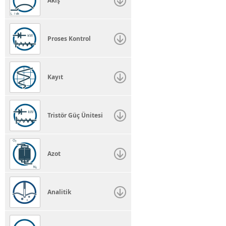
Akış
Proses Kontrol
Kayıt
Tristör Güç Ünitesi
Azot
Analitik