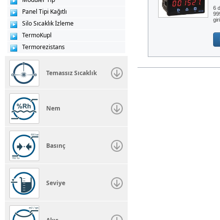
6 d
Panel Tipi Kağıtlı
99
gir
Silo Sıcaklık İzleme
TermoKupl
Termorezistans
Temassız Sıcaklık
Nem
Basınç
Seviye