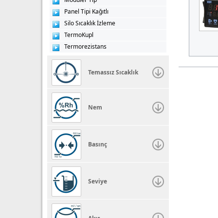
Panel Tipi Kağıtlı
Silo Sıcaklık İzleme
TermoKupl
Termorezistans
Temassız Sıcaklık
Nem
Basınç
Seviye