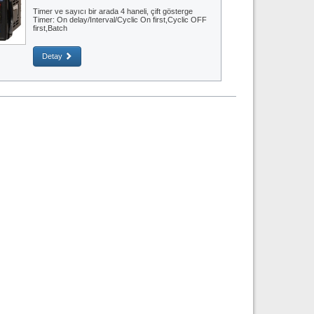
Timer ve sayıcı bir arada 4 haneli, çift gösterge
Timer: On delay/Interval/Cyclic On first,Cyclic OFF
first,Batch
Detay