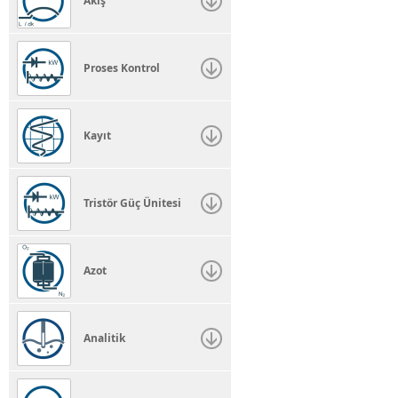
Akış
Proses Kontrol
Kayıt
Tristör Güç Ünitesi
Azot
Analitik