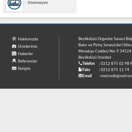
Otomasyon
Beylikdüzü Organize Sanayi Böl
Hakkımızda
Bakır ve Pirinç Sanayicileri Sites
Ürünlerimiz
Menekşe Caddesi No: 9 34524
Haberler
Beylikdüzü İstanbul
Referanslar
Telefon
: 0212 875 02 98 
İletişim
Faks
: 0212 875 11 74
Email
:
metronik@metroni