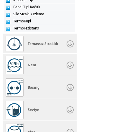
Panel Tipi Kağıtlı
Silo Sıcaklık İzleme
TermoKupl
Termorezistans
Temassız Sıcaklık
Nem
Basınç
Seviye