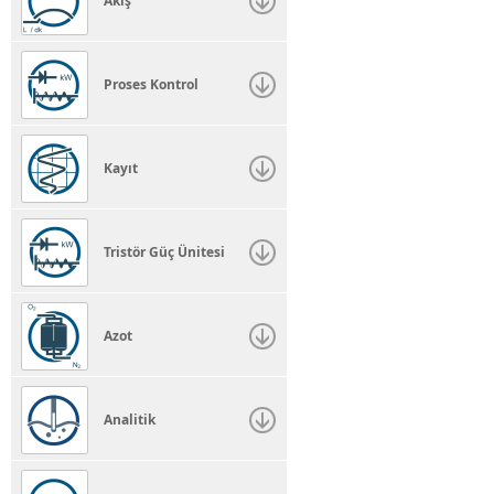
Akış
Proses Kontrol
Kayıt
Tristör Güç Ünitesi
Azot
Analitik