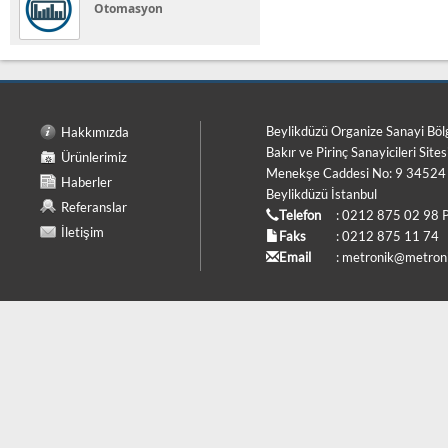
Otomasyon
Beylikdüzü Organize Sanayi Böl
Hakkımızda
Bakır ve Pirinç Sanayicileri Sites
Ürünlerimiz
Menekşe Caddesi No: 9 34524
Haberler
Beylikdüzü İstanbul
Referanslar
Telefon
: 0212 875 02 98 
İletişim
Faks
: 0212 875 11 74
Email
:
metronik@metroni