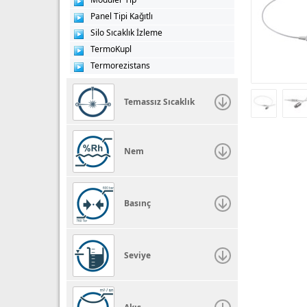
Panel Tipi Kağıtlı
Silo Sıcaklık İzleme
TermoKupl
Termorezistans
Temassız Sıcaklık
Nem
Basınç
Seviye