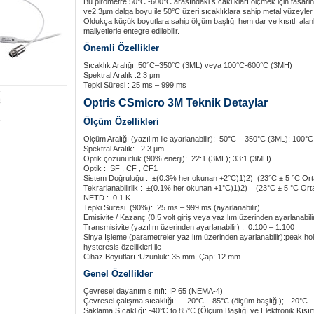
Bu pirometre 50°C -600°C arasındaki sıcaklıkları ölçmek için tasarln
ve2.3µm dalga boyu ile 50°C üzeri sıcaklıklara sahip metal yüzeyler iç
Oldukça küçük boyutlara sahip ölçüm başlığı hem dar ve kısıtlı ala
maliyetlerle entegre edilebilir.
Önemli Özellikler
Sıcaklık Aralığı :50°C–350°C (3ML) veya 100°C-600°C (3MH)
Spektral Aralık :2.3 µm
Tepki Süresi : 25 ms – 999 ms
Optris CSmicro 3M Teknik Detaylar
Ölçüm Özellikleri
Ölçüm Aralığı (yazılım ile ayarlanabilir): 50°C – 350°C (3ML); 100
Spektral Aralık: 2.3 µm
Optik çözünürlük (90% enerji): 22:1 (3ML); 33:1 (3MH)
Optik : SF , CF , CF1
Sistem Doğruluğu : ±(0.3% her okunan +2°C)1)2) (23°C ± 5 °C Ort
Tekrarlanabilirlik : ±(0.1% her okunan +1°C)1)2) (23°C ± 5 °C Ort
NETD : 0.1 K
Tepki Süresi (90%): 25 ms – 999 ms (ayarlanabilir)
Emisivite / Kazanç (0,5 volt giriş veya yazılım üzerinden ayarlanabili
Transmisivite (yazılım üzerinden ayarlanabilir) : 0.100 – 1.100
Sinya İşleme (parametreler yazılım üzerinden ayarlanabilir):peak h
hysteresis özellikleri ile
Cihaz Boyutları :Uzunluk: 35 mm, Çap: 12 mm
Genel Özellikler
Çevresel dayanım sınıfı: IP 65 (NEMA-4)
Çevresel çalışma sıcaklığı: -20°C – 85°C (ölçüm başlığı); -20°C – 
Saklama Sıcaklığı: -40°C to 85°C (Ölçüm Başlığı ve Elektronik Kısı