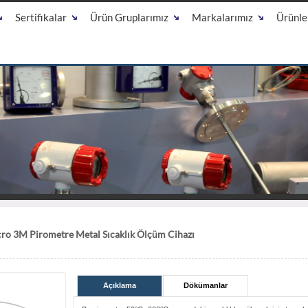
Sertifikalar
Ürün Gruplarımız
Markalarımız
Ürünle
ro 3M Pirometre Metal Sıcaklık Ölçüm Cihazı
Açıklama
Dökümanlar