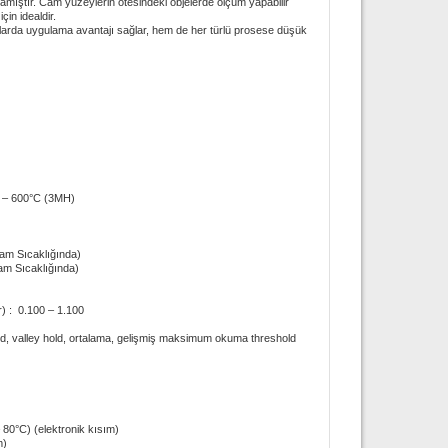
amıştır. Cam yüzeylerin ötesindeki objelerde ölçüm yapabilir
in idealdir.
nlarda uygulama avantajı sağlar, hem de her türlü prosese düşük
°C – 600°C (3MH)
am Sıcaklığında)
am Sıcaklığında)
r) : 0.100 – 1.100
old, valley hold, ortalama, gelişmiş maksimum okuma threshold
80°C) (elektronik kısım)
m)