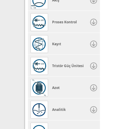
Akış
Proses Kontrol
Kayıt
Tristör Güç Ünitesi
Azot
Analitik