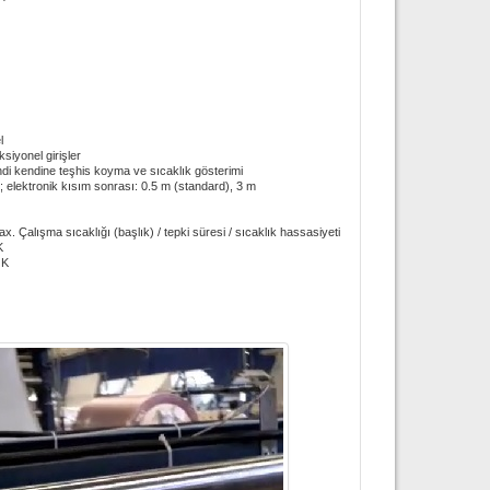
l
ksiyonel girişler
ndi kendine teşhis koyma ve sıcaklık gösterimi
; elektronik kısım sonrası: 0.5 m (standard), 3 m
ax. Çalışma sıcaklığı (başlık) / tepki süresi / sıcaklık hassasiyeti
K
 K