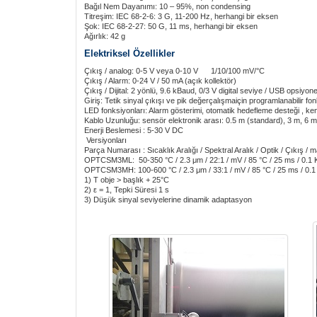
Bağıl Nem Dayanımı: 10 – 95%, non condensing
Titreşim: IEC 68-2-6: 3 G, 11-200 Hz, herhangi bir eksen
Şok: IEC 68-2-27: 50 G, 11 ms, herhangi bir eksen
Ağırlık: 42 g
Elektriksel Özellikler
Çıkış / analog: 0-5 V veya 0-10 V 1/10/100 mV/°C
Çıkış / Alarm: 0-24 V / 50 mA (açık kollektör)
Çıkış / Dijital: 2 yönlü, 9.6 kBaud, 0/3 V digital seviye / USB opsiyone
Giriş: Tetik sinyal çıkışı ve pik değerçalışmaiçin programlanabilir fon
LED fonksiyonları: Alarm gösterimi, otomatik hedefleme desteği , ke
Kablo Uzunluğu: sensör elektronik arası: 0.5 m (standard), 3 m, 6 m
Enerji Beslemesi : 5-30 V DC
Versiyonları
Parça Numarası : Sıcaklık Aralığı / Spektral Aralık / Optik / Çıkış / m
OPTCSM3ML: 50-350 °C / 2.3 μm / 22:1 / mV / 85 °C / 25 ms / 0.1 
OPTCSM3MH: 100-600 °C / 2.3 μm / 33:1 / mV / 85 °C / 25 ms / 0.1
1) T obje > başlık + 25°C
2) ε = 1, Tepki Süresi 1 s
3) Düşük sinyal seviyelerine dinamik adaptasyon