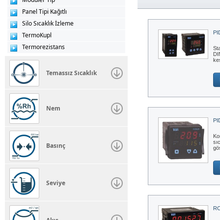
Panel Tipi Kağıtlı
Silo Sıcaklık İzleme
PI
TermoKupl
Termorezistans
St
DI
ke
Temassız Sıcaklık
Nem
PI
Ko
sı
Basınç
gö
Seviye
RC