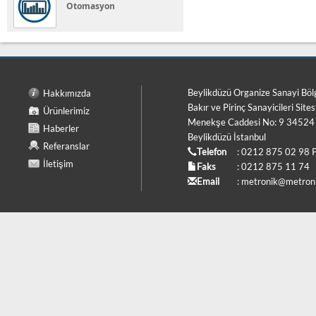
Otomasyon
Beylikdüzü Organize Sanayi Böl
Hakkımızda
Bakır ve Pirinç Sanayicileri Sites
Ürünlerimiz
Menekşe Caddesi No: 9 34524
Haberler
Beylikdüzü İstanbul
Referanslar
Telefon
: 0212 875 02 98 
İletişim
Faks
: 0212 875 11 74
Email
:
metronik@metroni