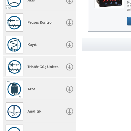
Akış
6 d
99
gir
Proses Kontrol
Kayıt
Tristör Güç Ünitesi
Azot
Analitik