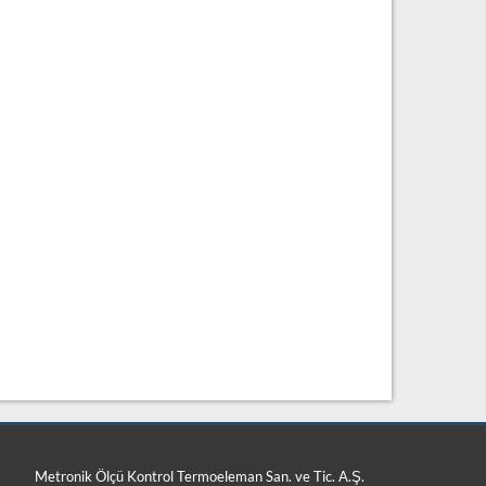
Metronik Ölçü Kontrol Termoeleman San. ve Tic. A.Ş.