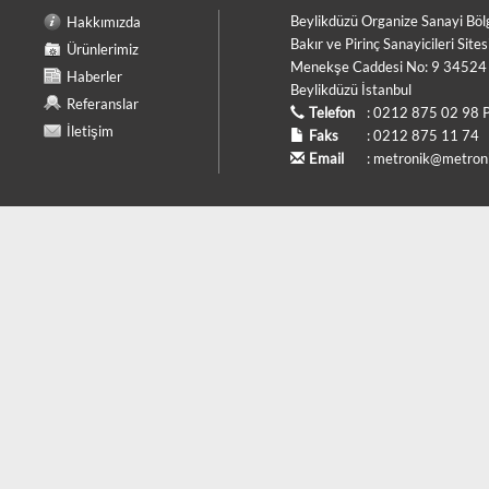
Beylikdüzü Organize Sanayi Böl
Hakkımızda
Bakır ve Pirinç Sanayicileri Sites
Ürünlerimiz
Menekşe Caddesi No: 9 34524
Haberler
Beylikdüzü İstanbul
Referanslar
Telefon
: 0212 875 02 98 
İletişim
Faks
: 0212 875 11 74
Email
:
metronik@metroni